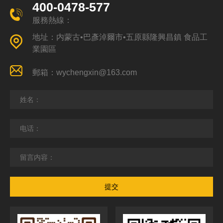
400-0478-577
服務熱線：
地址：内蒙古•巴彥淖爾市•五原縣隆興昌鎮 食品工
業園區
郵箱：wychengxin@163.com