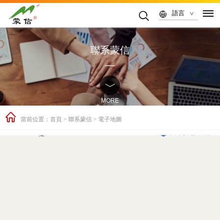
語言
聯系蒙信
MORE
當前位置：
首頁
>
聯系蒙信
>
電子地圖