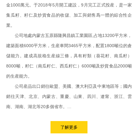
金1000萬元。于2018年5月開工建設，9月完工正式投産，是一家
集瓜籽、籽仁及炒貨食品的收儲、加工與銷售爲一體的綜合性企
業。
公司地處内蒙古五原縣隆興昌鎮工業園區,占地13200平方米，
建築面積6000平方米，生産車間3465平方米，配置1800噸位的倉
儲能力。建成高規格生産線三條，具有籽類（葵花籽、南瓜籽）
8000噸，籽仁（南瓜籽仁、西瓜籽仁）6000噸及炒貨食品2000噸
的生産能力。
公司産品出口銷往歐盟、美國、澳大利亞及中東地區等；國内
銷往天津、北京、内蒙古、重慶、山東、四川、遼甯、浙江、雲
南、湖南、湖北等20多個省市。
公司現有員工35人，其中管理人員15人，下設采購部、生産
部、倉儲部、質檢部、财務部、銷售部、辦公室等職能部門。公司
了解更多
決策層領導有近20年的行業經驗； 内部建立建全生産銷售、财務