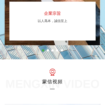
企業宗旨
以人爲本，誠信至上
MENGXIN VIDEO
蒙信視頻