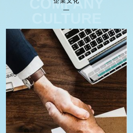
COMPANY
企業文化
品标準進行生産，誠信爲本，生産出顧客滿意的産品。公司根據質
CULTURE
量方針，确定質量目标，确保銷售給顧客的産品合格。産品生産全
部在受控條件下進行，嚴格按工藝規程操作，以達到出廠産品合格
标準。