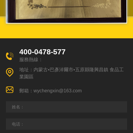
400-0478-577
服務熱線：
地址：内蒙古•巴彥淖爾市•五原縣隆興昌鎮 食品工
業園區
郵箱：wychengxin@163.com