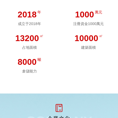
會記、利潤分配、勞動用工、技術質量管理等體系和内控制度；公
2018
1000
年
萬元
司下設各部門分工明确，人員穩定，部門管理制度及方法建立完善
成立于2018年
注冊資金1000萬元
并積極執行。
我公司“質量及HACCP、BRC體系”是依據《GB/T19001：
13200
10000
㎡
㎡
2016/ISO9001：2015質量管理體系要求》、《GB/T 27341-2009
占地面積
建築面積
危害分析關鍵控制點（HACCP）體系食品生産企業通用要求》、
8000
噸
《GB14881-2013食品生産通用衛生規範》、《食品安全全球标準
BRC（British Retail Consortium）第八版》等标準以及相關的法
倉儲能力
律、法規和應遵守的其他要求，并結合公司實際業務，使得公司所
生産加工的全部産品在體系範圍内全程受控，從而确保公司産品質
量和食品安全。
我公司認真貫徹以“誠信爲本、以質量求生存、追求行業先進
水平”的質量方針，在體系管理中，生産中嚴格按照顧客要求和産