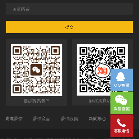
379498411
關注淘寶店鋪
掃碼聯系我們
走進蒙信
蒙信産品
蒙信設備
新聞動态
聯系蒙信