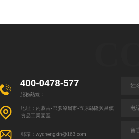
C
400-0478-577
服務熱線：
地址：内蒙古•巴彥淖爾市•五原縣隆興昌鎮
食品工業園區
郵箱：wychengxin@163.com