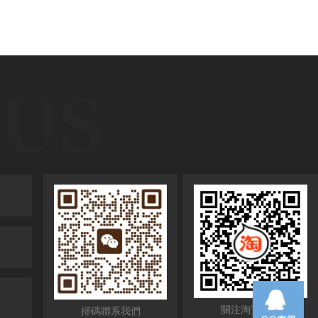
US
379498411
關注淘寶店鋪
掃碼聯系我們