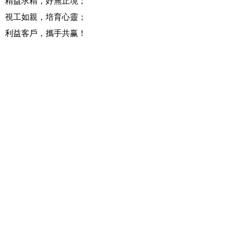
精益求精，好無止境；
視工如親，培育心靈；
利益客戶，攜手共赢！