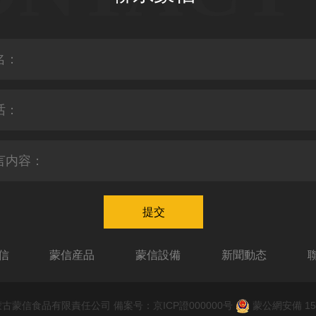
信
蒙信産品
蒙信設備
新聞動态
内蒙古蒙信食品有限責任公司 備案号：
京ICP證000000号
蒙公網安備 150