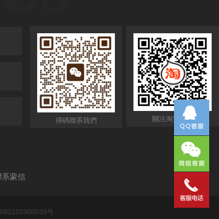
379498411
關注淘寶店鋪
掃碼聯系我們
聯系蒙信
82102000039号