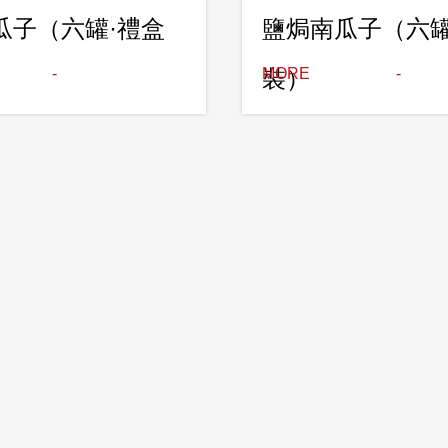
瓜子（六罐·禮盒
鹽焗南瓜子（六罐
裝）
MORE