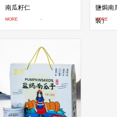
南瓜籽仁
鹽焗南
MORE
裝）
MORE