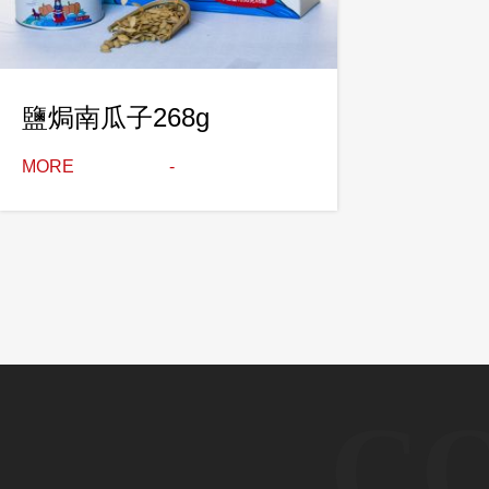
鹽焗南瓜子268g
MORE
C