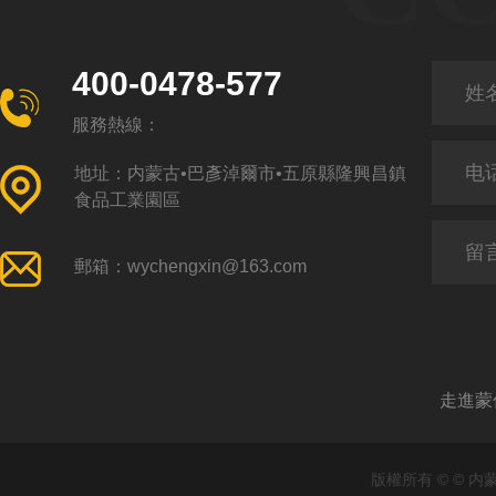
400-0478-577
服務熱線：
地址：内蒙古•巴彥淖爾市•五原縣隆興昌鎮
食品工業園區
郵箱：wychengxin@163.com
走進蒙
版權所有 © © 