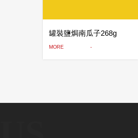
罐裝鹽焗南瓜子268g
MORE
US