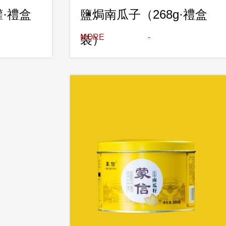
·禮盒
鹽焗南瓜子（268g·禮盒
裝）
MORE